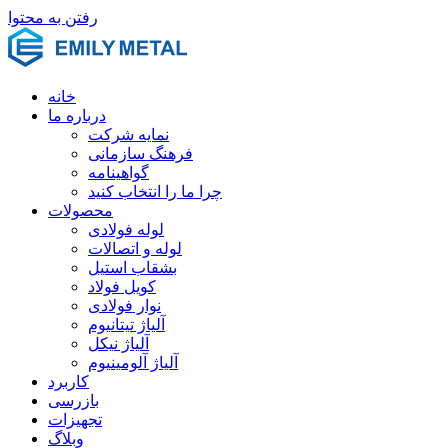
رفتن به محتوا
خانه
درباره ما
نمایه شرکت
فرهنگ سازمانی
گواهینامه
چرا ما را انتخاب کنید
محصولات
لوله فولادی
لوله و اتصالات
بشقاب استیل
کویل فولاد
نوار فولادی
آلیاژ تیتانیوم
آلیاژ نیکل
آلیاژ آلومینیوم
کاربرد
بازرسی
تجهیزات
وبلاگ