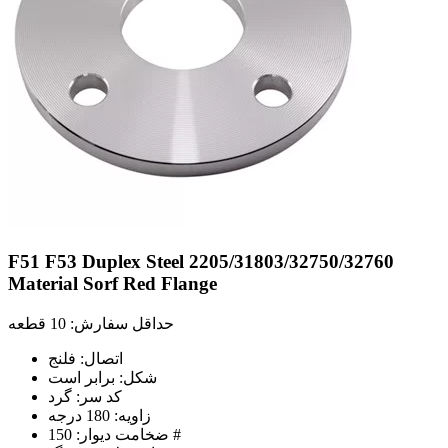
F51 F53 Duplex Steel 2205/31803/32750/32760
Material Sorf Red Flange
حداقل سفارش: 10 قطعه
اتصال: فلنج
شکل: برابر است
کد سر: گرد
زاویه: 180 درجه
ضخامت دیوار: 150 #