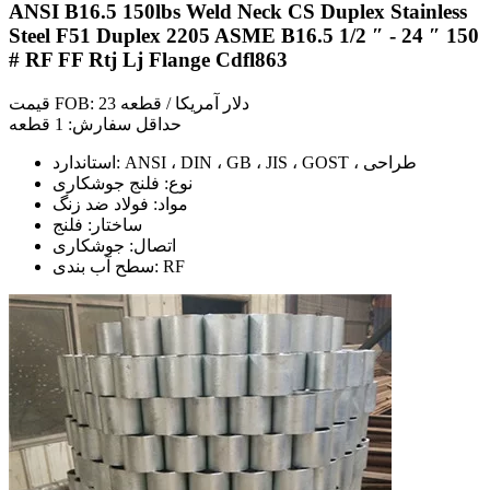
ANSI B16.5 150lbs Weld Neck CS Duplex Stainless
Steel F51 Duplex 2205 ASME B16.5 1/2 ″ - 24 ″ 150
# RF FF Rtj Lj Flange Cdfl863
قیمت FOB: 23 دلار آمریکا / قطعه
حداقل سفارش: 1 قطعه
استاندارد: ANSI ، DIN ، GB ، JIS ، GOST ، طراحی
نوع: فلنج جوشکاری
مواد: فولاد ضد زنگ
ساختار: فلنج
اتصال: جوشکاری
سطح آب بندی: RF