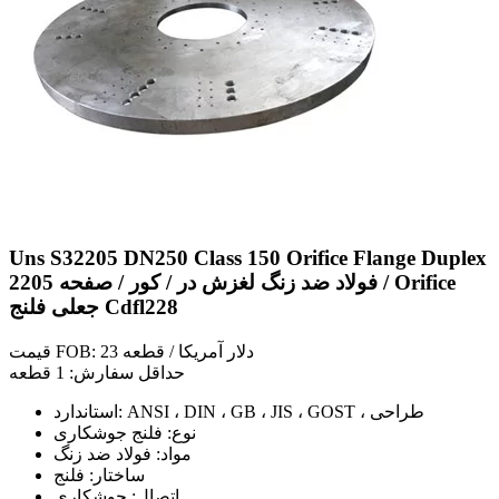
Uns S32205 DN250 Class 150 Orifice Flange Duplex
2205 فولاد ضد زنگ لغزش در / کور / صفحه / Orifice
جعلی فلنج Cdfl228
قیمت FOB: 23 دلار آمریکا / قطعه
حداقل سفارش: 1 قطعه
استاندارد: ANSI ، DIN ، GB ، JIS ، GOST ، طراحی
نوع: فلنج جوشکاری
مواد: فولاد ضد زنگ
ساختار: فلنج
اتصال: جوشکاری