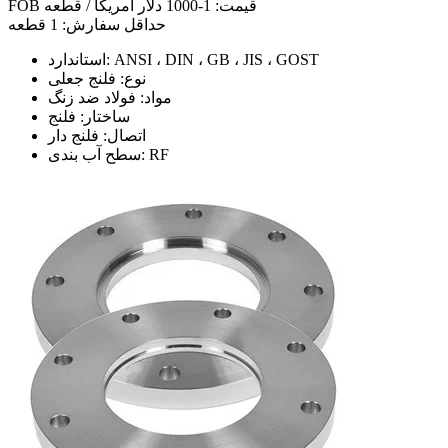
FOB قیمت: 1-1000 دلار آمریکا / قطعه
حداقل سفارش: 1 قطعه
استاندارد: ANSI ، DIN ، GB ، JIS ، GOST
نوع: فلنج جعلی
مواد: فولاد ضد زنگ
ساختار: فلنج
اتصال: فلنج دار
سطح آب بندی: RF