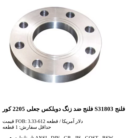
فلنج ضد زنگ دوبلکس جعلی 2205 کور S31803 فلنج
قیمت FOB: 3.33-612 دلار آمریکا / قطعه
حداقل سفارش: 1 قطعه
استاندارد: ANSI ، DIN ، GB ، JIS ، GOST ، BSW