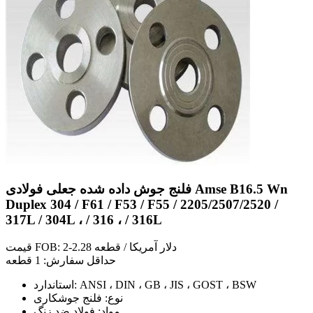
فلنج جوش داده شده جعلی فولادی Amse B16.5 Wn
Duplex 304 / F61 / F53 / F55 / 2205/2507/2520 /
317L / 304L ، / 316 ، / 316L
قیمت FOB: 2-2.28 دلار آمریکا / قطعه
حداقل سفارش: 1 قطعه
استاندارد: ANSI ، DIN ، GB ، JIS ، GOST ، BSW
نوع: فلنج جوشکاری
مواد: فولاد ضد زنگ