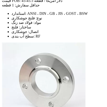
قیمت FOB: 45-45.5 دلار آمریکا / قطعه
حداقل سفارش: 1 قطعه
استاندارد: ANSI ، DIN ، GB ، JIS ، GOST ، BSW
نوع: فلنج جوشکاری
مواد: فولاد ضد زنگ
ساختار: فلنج
اتصال: جوشکاری
سطح آب بندی: RF